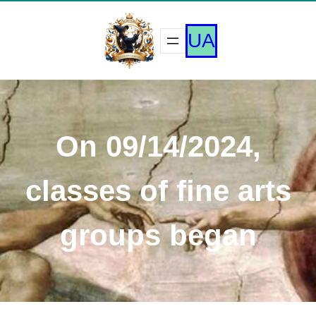
Перейти
к
UA
содержимому
On 09/14/2024,
classes of fine arts
groups began